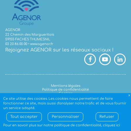
AGENOR
22 Chemin des Margueritois
59155 FACHES THUMESNIL
03 20 86 00 00 •
www.agenor.fr
Rejoignez AGENOR sur les réseaux sociaux !
Mentions légales
Politique de confidentialité
Cookies
Ce site utilise des cookies. Les cookies nous permettent de faire
Copyright ©
2026
- AGENOR GROUPE / Propulsé par
AcceleRH
fonctionner ce site, mais aussi d'analyser notre trafic et de vous fournir
L4M
un service adapté.
Tout accepter
Personnaliser
Refuser
Pour en savoir plus sur notre politique de confidentialité,
cliquez ici